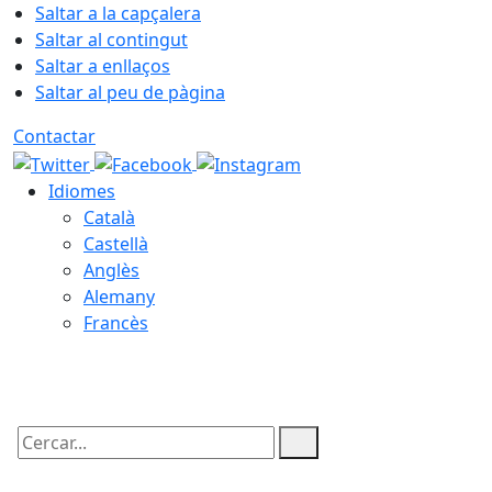
Saltar a la capçalera
Saltar al contingut
Saltar a enllaços
Saltar al peu de pàgina
Contactar
Idiomes
Català
Castellà
Anglès
Alemany
Francès
08.08.2026 | 04:40
Cercar: