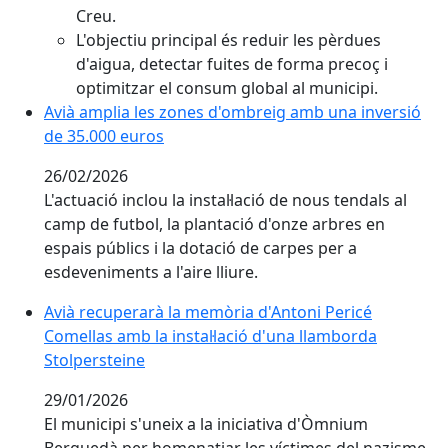
Creu.
L'objectiu principal és reduir les pèrdues
d'aigua, detectar fuites de forma precoç i
optimitzar el consum global al municipi.
Avià amplia les zones d'ombreig amb una inversió de
Avià amplia les zones d'ombreig amb una inversió
de 35.000 euros
26/02/2026
L'actuació inclou la instal·lació de nous tendals al
camp de futbol, la plantació d'onze arbres en
espais públics i la dotació de carpes per a
esdeveniments a l'aire lliure.
Avià recuperarà la memòria d'Antoni Pericé Comellas a
Avià recuperarà la memòria d'Antoni Pericé
Comellas amb la instal·lació d'una llamborda
Stolpersteine
29/01/2026
El municipi s'uneix a la iniciativa d'Òmnium
Berguedà per homenatjar les víctimes del nazisme,