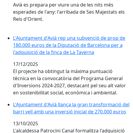
Avià es prepara per viure una de les nits més
esperades de l'any: l'arribada de Ses Majestats els
Reis d'Orient.
L'Ajuntament d'Avià rep una subvenció de prop de 180.
L'Ajuntament d'Avià rep una subvenció de prop de
180.000 euros de la Diputació de Barcelona per a
l'adquisició de la finca de La Taverna
17/12/2025
El projecte ha obtingut la màxima puntuació
tècnica en la convocatòria del Programa General
d'Inversions 2024-2027, destacant pel seu alt valor
en sostenibilitat social, econòmica i ambiental.
L'Ajuntament d'Avià llança la gran transformació del b
L'Ajuntament d'Avià llança la gran transformació del
barri vell amb una inversió inicial de 270.000 euros
13/10/2025
L'alcaldessa Patrocini Canal formalitza l'adquisició