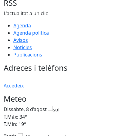
RSS
L'actualitat a un clic
Agenda
Agenda política
Avisos
Notícies
Publicacions
Adreces i telèfons
Accedeix
Meteo
Dissabte, 8 d’agost
D
T.Màx: 34°
T
T.Min: 19°
T