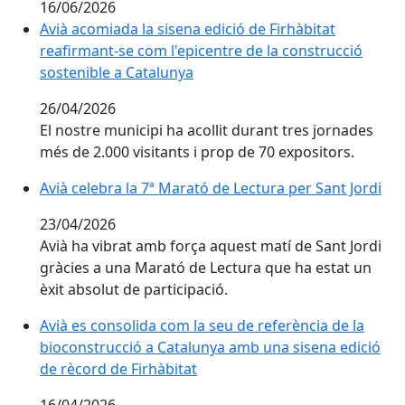
16/06/2026
Avià acomiada la sisena edició de Firhàbitat reafirman
Avià acomiada la sisena edició de Firhàbitat
reafirmant-se com l'epicentre de la construcció
sostenible a Catalunya
26/04/2026
El nostre municipi ha acollit durant tres jornades
més de 2.000 visitants i prop de 70 expositors.
Avià celebra la 7ª Marató de Lectura per Sant Jordi
Avià celebra la 7ª Marató de Lectura per Sant Jordi
23/04/2026
Avià ha vibrat amb força aquest matí de Sant Jordi
gràcies a una Marató de Lectura que ha estat un
èxit absolut de participació.
Avià es consolida com la seu de referència de la bioc
Avià es consolida com la seu de referència de la
bioconstrucció a Catalunya amb una sisena edició
de rècord de Firhàbitat
16/04/2026