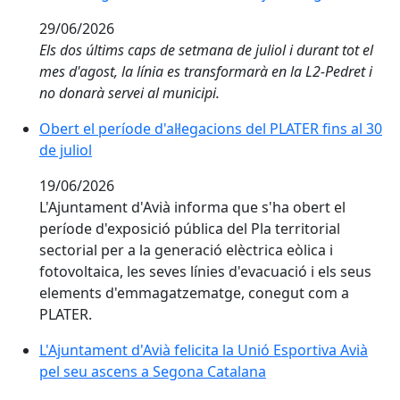
29/06/2026
Els dos últims caps de setmana de juliol i durant tot el
mes d'agost, la línia es transformarà en la L2-Pedret i
no donarà servei al municipi
.
Obert el període d'al·legacions del PLATER fins al 30 de 
Obert el període d'al·legacions del PLATER fins al 30
de juliol
19/06/2026
L'Ajuntament d'Avià informa que s'ha obert el
període d'exposició pública del Pla territorial
sectorial per a la generació elèctrica eòlica i
fotovoltaica, les seves línies d'evacuació i els seus
elements d'emmagatzematge, conegut com a
PLATER.
L'Ajuntament d'Avià felicita la Unió Esportiva Avià pe
L'Ajuntament d'Avià felicita la Unió Esportiva Avià
pel seu ascens a Segona Catalana