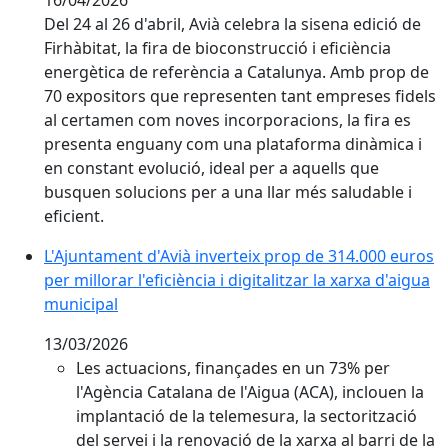
Del 24 al 26 d'abril, Avià celebra la sisena edició de
Firhàbitat, la fira de bioconstrucció i eficiència
energètica de referència a Catalunya. Amb prop de
70 expositors que representen tant empreses fidels
al certamen com noves incorporacions, la fira es
presenta enguany com una plataforma dinàmica i
en constant evolució, ideal per a aquells que
busquen solucions per a una llar més saludable i
eficient.
L'Ajuntament d'Avià inverteix prop de 314.000 euros per 
L'Ajuntament d'Avià inverteix prop de 314.000 euros
per millorar l'eficiència i digitalitzar la xarxa d'aigua
municipal
13/03/2026
Les actuacions, finançades en un 73% per
l'Agència Catalana de l'Aigua (ACA), inclouen la
implantació de la telemesura, la sectorització
del servei i la renovació de la xarxa al barri de la