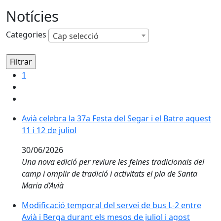
Notícies
Categories
Cap selecció
1
Avià celebra la 37a Festa del Segar i el Batre aquest 11 
Avià celebra la 37a Festa del Segar i el Batre aquest
11 i 12 de juliol
30/06/2026
Una nova edició per reviure les feines tradicionals del
camp i omplir de tradició i activitats el pla de Santa
Maria d’Avià
Modificació temporal del servei de bus L-2 entre Avià 
Modificació temporal del servei de bus L-2 entre
Avià i Berga durant els mesos de juliol i agost