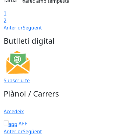
Tarda
T
1
2
Anterior
Següent
Butlletí digital
Subscriu-te
Plànol / Carrers
Accedeix
APP
Anterior
Següent