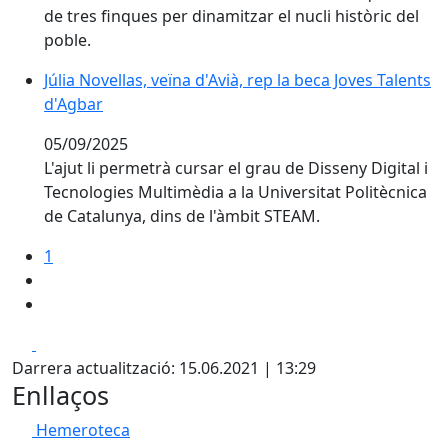
de tres finques per dinamitzar el nucli històric del
poble.
Júlia Novellas, veïna d'Avià, rep la beca Joves Talents 
Júlia Novellas, veïna d'Avià, rep la beca Joves Talents
d'Agbar
05/09/2025
L'ajut li permetrà cursar el grau de Disseny Digital i
Tecnologies Multimèdia a la Universitat Politècnica
de Catalunya, dins de l'àmbit STEAM.
1
Facebook
X
Darrera actualització: 15.06.2021 | 13:29
Enllaços
Hemeroteca