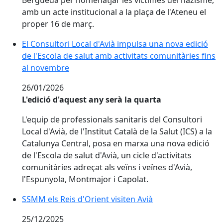
amb un acte institucional a la plaça de l'Ateneu el
proper 16 de març.
El Consultori Local d'Avià impulsa una nova edició de 
El Consultori Local d'Avià impulsa una nova edició
de l'Escola de salut amb activitats comunitàries fins
al novembre
26/01/2026
L'edició d'aquest any serà la quarta
L'equip de professionals sanitaris del Consultori
Local d'Avià, de l'Institut Català de la Salut (ICS) a la
Catalunya Central, posa en marxa una nova edició
de l'Escola de salut d'Avià, un cicle d'activitats
comunitàries adreçat als veïns i veïnes d'Avià,
l'Espunyola, Montmajor i Capolat.
SSMM els Reis d'Orient visiten Avià
SSMM els Reis d'Orient visiten Avià
25/12/2025