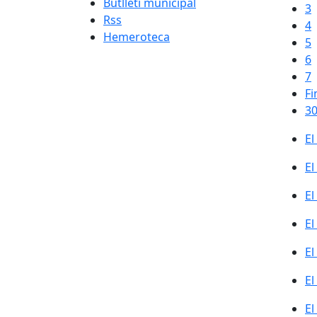
Butlletí municipal
3
Rss
4
Hemeroteca
5
6
7
Fi
30
El
El
El
El
El
El
El