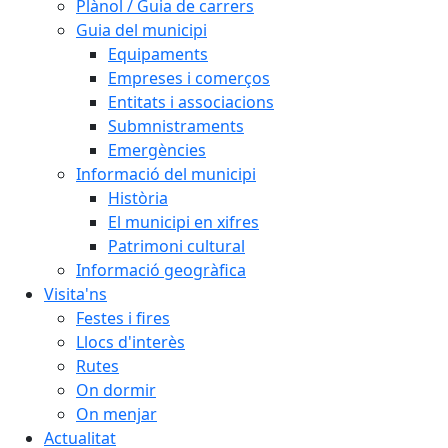
Plànol / Guia de carrers
Guia del municipi
Equipaments
Empreses i comerços
Entitats i associacions
Submnistraments
Emergències
Informació del municipi
Història
El municipi en xifres
Patrimoni cultural
Informació geogràfica
Visita'ns
Festes i fires
Llocs d'interès
Rutes
On dormir
On menjar
Actualitat