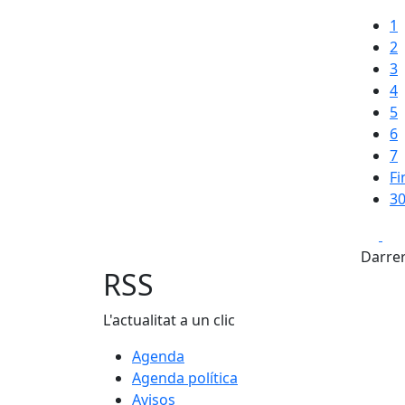
1
2
3
4
5
6
7
Fi
30
Fa
Darrer
RSS
L'actualitat a un clic
Agenda
Agenda política
Avisos