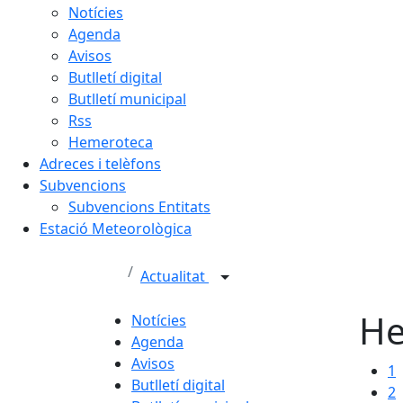
Notícies
Agenda
Avisos
Butlletí digital
Butlletí municipal
Rss
Hemeroteca
Adreces i telèfons
Subvencions
Subvencions Entitats
Estació Meteorològica
Actualitat
He
Notícies
Agenda
Avisos
1
Butlletí digital
2