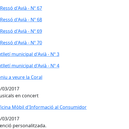
 Ressó d'Avià - Nº 67
 Ressó d'Avià - Nº 68
 Ressó d'Avià - Nº 69
 Ressó d'Avià - Nº 70
tlletí municipal d'Avià - Nº 3
tlletí municipal d'Avià - Nº 4
niu a veure la Coral
niu a veure la Coral
/03/2017
sicals en concert
icina Mòbil d'Informació al Consumidor
icina Mòbil d'Informació al Consumidor
/03/2017
enció personalitzada.