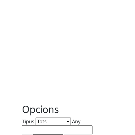
Opcions
Tipus
Any