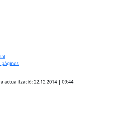
nal
 pàgines
cebook
X
a actualització: 22.12.2014 | 09:44