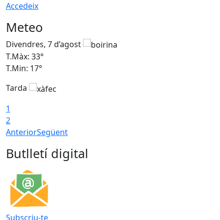
Accedeix
Meteo
Divendres, 7 d’agost
D
T.Màx: 33°
T
T.Min: 17°
T
Tarda
T
1
2
Anterior
Següent
Butlletí digital
Subscriu-te