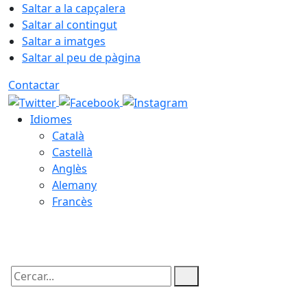
Saltar a la capçalera
Saltar al contingut
Saltar a imatges
Saltar al peu de pàgina
Contactar
Idiomes
Català
Castellà
Anglès
Alemany
Francès
06.08.2026 | 21:01
Cercar: