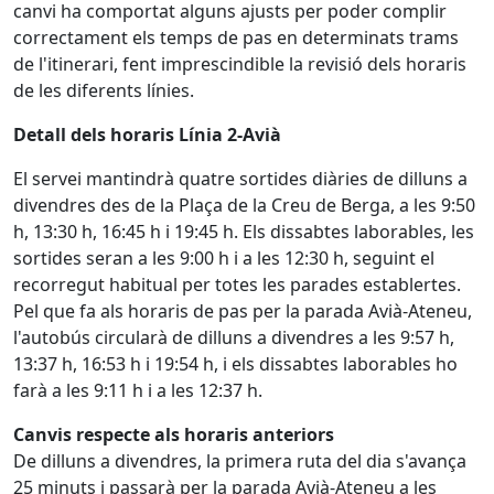
canvi ha comportat alguns ajusts per poder complir
correctament els temps de pas en determinats trams
de l'itinerari, fent imprescindible la revisió dels horaris
de les diferents línies.
Detall dels horaris Línia 2-Avià
El servei mantindrà quatre sortides diàries de dilluns a
divendres des de la Plaça de la Creu de Berga, a les 9:50
h, 13:30 h, 16:45 h i 19:45 h. Els dissabtes laborables, les
sortides seran a les 9:00 h i a les 12:30 h, seguint el
recorregut habitual per totes les parades establertes.
Pel que fa als horaris de pas per la parada Avià-Ateneu,
l'autobús circularà de dilluns a divendres a les 9:57 h,
13:37 h, 16:53 h i 19:54 h, i els dissabtes laborables ho
farà a les 9:11 h i a les 12:37 h.
Canvis respecte als horaris anteriors
De dilluns a divendres, la primera ruta del dia s'avança
25 minuts i passarà per la parada Avià-Ateneu a les