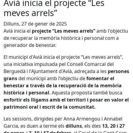
Avià inicia el projecte “Les
meves arrels”
Dilluns, 27 de gener de 2025
Avià inicia el
projecte “Les meves arrels”
amb l'objectiu
de recuperar la memòria històrica i personal com a
generador de benestar.
El municipi d'Avià inicia el projecte “Les meves arrels”,
una iniciativa impulsada pel Consell Comarcal del
Berguedà i l'Ajuntament d'Avià,
adreçada a les
persones
grans
del municipi amb l'objectiu de
fomentar el
benestar a través de la recuperació de la memòria
històrica i personal
. Aquesta proposta també busca
enfortir els lligams amb el territori i posar en valor el
patrimoni oral i escrit de la comunitat.
Les sessions, dirigides per Anna Armengou i Annabel
Garcia, es duen a terme els
dilluns
, els dies
13, 20 i 27
de gener
, i
3, 10 i 17 de febrer
, al Casal de la Gent Gran