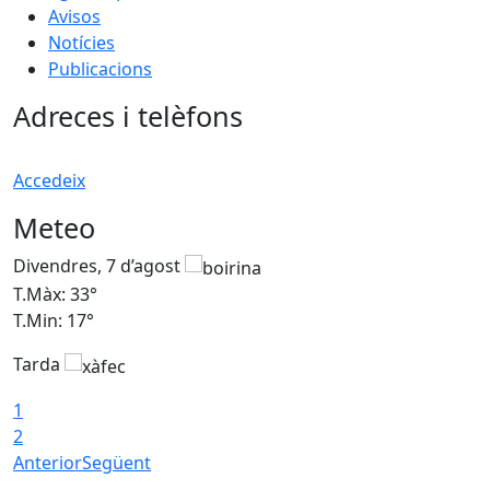
Avisos
Notícies
Publicacions
Adreces i telèfons
Accedeix
Meteo
Divendres, 7 d’agost
D
T.Màx: 33°
T
T.Min: 17°
T
Tarda
T
1
2
Anterior
Següent