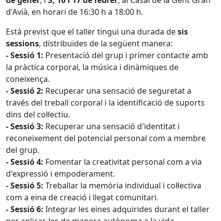
d'Avià, en horari de 16:30 h a 18:00 h.
Està previst que el taller tingui una durada de
sis
sessions
, distribuïdes de la següent manera:
- Sessió 1:
Presentació del grup i primer contacte amb
la pràctica corporal, la música i dinàmiques de
coneixença.
- Sessió 2:
Recuperar una sensació de seguretat a
través del treball corporal i la identificació de suports
dins del col·lectiu.
- Sessió 3:
Recuperar una sensació d'identitat i
reconeixement del potencial personal com a membre
del grup.
- Sessió 4:
Fomentar la creativitat personal com a via
d'expressió i empoderament.
- Sessió 5:
Treballar la memòria individual i col·lectiva
com a eina de creació i llegat comunitari.
- Sessió 6:
Integrar les eines adquirides durant el taller
per aplicar-les de manera autònoma a la vida