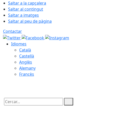
Saltar a la capçalera
Saltar al contingut
Saltar a imatges
Saltar al peu de pàgina
Contactar
Idiomes
Català
Castellà
Anglès
Alemany
Francès
08.08.2026 | 11:24
Cercar: