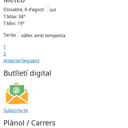
Dissabte, 8 d’agost
D
T.Màx: 34°
T
T.Min: 19°
T
Tarda
T
1
2
Anterior
Següent
Butlletí digital
Subscriu-te
Plànol / Carrers