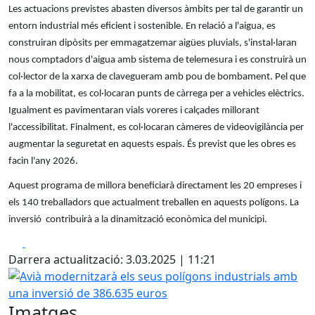
Les actuacions previstes abasten diversos àmbits per tal de garantir un
entorn industrial més eficient i sostenible. En relació a l'aigua, es
construiran dipòsits per emmagatzemar aigües pluvials, s'instal·laran
nous comptadors d'aigua amb sistema de telemesura i es construirà un
col·lector de la xarxa de clavegueram amb pou de bombament. Pel que
fa a la mobilitat, es col·locaran punts de càrrega per a vehicles elèctrics.
Igualment es pavimentaran vials voreres i calçades millorant
l'accessibilitat. Finalment, es col·locaran càmeres de videovigilància per
augmentar la seguretat en aquests espais. És previst que les obres es
facin l'any 2026.
Aquest programa de millora beneficiarà directament les 20 empreses i
els 140 treballadors que actualment treballen en aquests polígons. La
inversió contribuirà a la dinamització econòmica del municipi.
Facebook
X
Darrera actualització: 3.03.2025 | 11:21
Avià modernitzarà els seus polígons industrials amb una 
Imatges