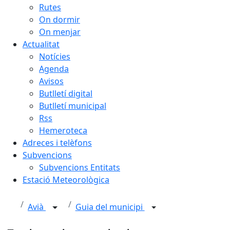
Rutes
On dormir
On menjar
Actualitat
Notícies
Agenda
Avisos
Butlletí digital
Butlletí municipal
Rss
Hemeroteca
Adreces i telèfons
Subvencions
Subvencions Entitats
Estació Meteorològica
Avià
Guia del municipi