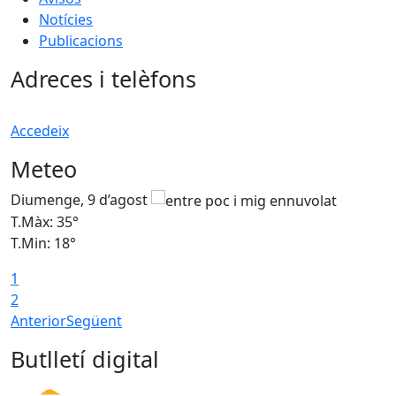
Notícies
Publicacions
Adreces i telèfons
Accedeix
Meteo
Diumenge, 9 d’agost
D
T.Màx: 35°
T
T.Min: 18°
T
1
T
2
Anterior
Següent
Butlletí digital