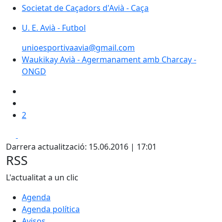
Societat de Caçadors d'Avià - Caça
U. E. Avià - Futbol
unioesportivaavia@gmail.com
Waukikay Avià - Agermanament amb Charcay -
ONGD
2
Facebook
X
Darrera actualització: 15.06.2016 | 17:01
RSS
L'actualitat a un clic
Agenda
Agenda política
Avisos