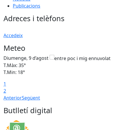
Publicacions
Adreces i telèfons
Accedeix
Meteo
Diumenge, 9 d’agost
D
T.Màx: 35°
T
T.Min: 18°
T
1
T
2
Anterior
Següent
Butlletí digital