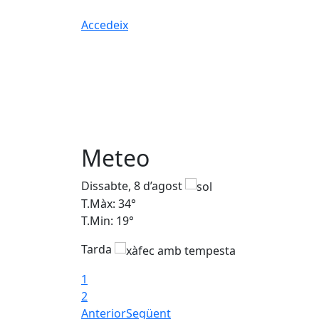
Accedeix
Meteo
Dissabte, 8 d’agost
T.Màx: 34°
T.Min: 19°
Tarda
1
2
Anterior
Següent