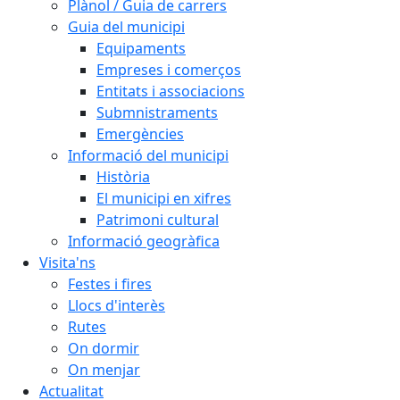
Plànol / Guia de carrers
Guia del municipi
Equipaments
Empreses i comerços
Entitats i associacions
Submnistraments
Emergències
Informació del municipi
Història
El municipi en xifres
Patrimoni cultural
Informació geogràfica
Visita'ns
Festes i fires
Llocs d'interès
Rutes
On dormir
On menjar
Actualitat