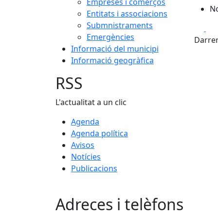
Empreses i comerços
No
Entitats i associacions
Submnistraments
Fa
Emergències
Darrer
Informació del municipi
Informació geogràfica
RSS
L'actualitat a un clic
Agenda
Agenda política
Avisos
Notícies
Publicacions
Adreces i telèfons