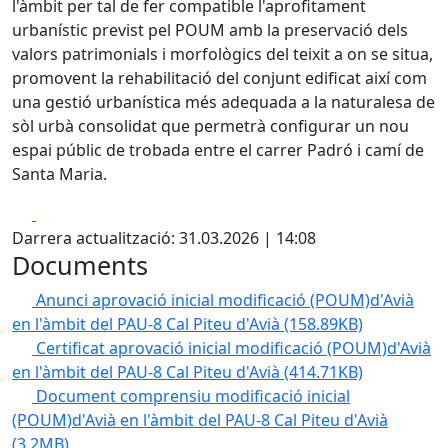
l'àmbit per tal de fer compatible l'aprofitament
urbanístic previst pel POUM amb la preservació dels
valors patrimonials i morfològics del teixit a on se situa,
promovent la rehabilitació del conjunt edificat així com
una gestió urbanística més adequada a la naturalesa de
sòl urbà consolidat que permetrà configurar un nou
espai públic de trobada entre el carrer Padró i camí de
Santa Maria.
Facebook
X
Darrera actualització: 31.03.2026 | 14:08
Documents
Anunci aprovació inicial modificació (POUM)d'Avià
en l'àmbit del PAU-8 Cal Piteu d'Avià
(158.89KB)
Certificat aprovació inicial modificació (POUM)d'Avià
en l'àmbit del PAU-8 Cal Piteu d'Avià
(414.71KB)
Document comprensiu modificació inicial
(POUM)d'Avià en l'àmbit del PAU-8 Cal Piteu d'Avià
(3.2MB)