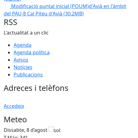
Modificació puntal inicial (POUM)d'Avià en l'àmbit
del PAU-8 Cal Piteu d'Avià
(30.2MB)
RSS
L'actualitat a un clic
Agenda
Agenda política
Avisos
Notícies
Publicacions
Adreces i telèfons
Accedeix
Meteo
Dissabte, 8 d’agost
D
T.Màx: 34°
T