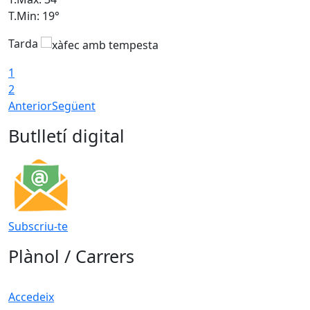
T.Min: 19°
T
Tarda
T
1
2
Anterior
Següent
Butlletí digital
Subscriu-te
Plànol / Carrers
Accedeix