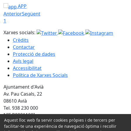
APP
Anterior
Següent
1
Xarxes socials:
Crèdits
Contactar
Protecció de dades
Avís legal
Accessibilitat
Política de Xarxes Socials
Ajuntament d'Avià
Av. Pau Casals, 22
08610 Avià
Tel. 938 230 000
NIF P0801100I
Aquest lloc web fa servir cookies pròpies i de tercers per
Amb la col·laboració de:
facilitar-te una experiència de navegació òptima i recollir