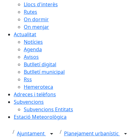
Llocs d'interès
Rutes
On dormir
On menjar
Actualitat
Notícies
Agenda
Avisos
Butlletí digital
Butlletí municipal
Rss
Hemeroteca
Adreces i telèfons
Subvencions
Subvencions Entitats
Estació Meteorològica
Ajuntament
Planejament urbanístic