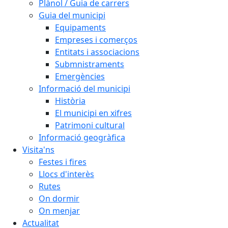
Plànol / Guia de carrers
Guia del municipi
Equipaments
Empreses i comerços
Entitats i associacions
Submnistraments
Emergències
Informació del municipi
Història
El municipi en xifres
Patrimoni cultural
Informació geogràfica
Visita'ns
Festes i fires
Llocs d'interès
Rutes
On dormir
On menjar
Actualitat