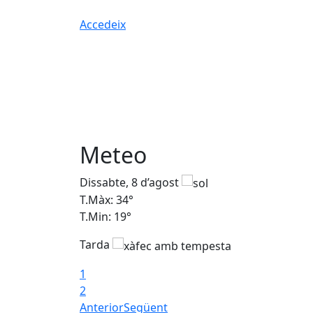
Accedeix
Meteo
Dissabte, 8 d’agost
T.Màx: 34°
T.Min: 19°
Tarda
1
2
Anterior
Següent