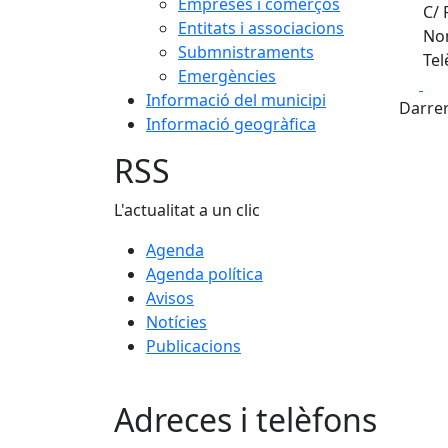
Empreses i comerços
C/ 
Entitats i associacions
Nom
Submnistraments
Tel
Emergències
Fa
Informació del municipi
Darrer
Informació geogràfica
RSS
L'actualitat a un clic
Agenda
Agenda política
Avisos
Notícies
Publicacions
Adreces i telèfons