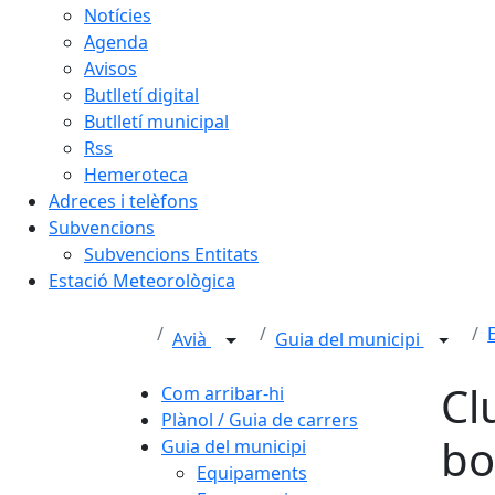
Notícies
Agenda
Avisos
Butlletí digital
Butlletí municipal
Rss
Hemeroteca
Adreces i telèfons
Subvencions
Subvencions Entitats
Estació Meteorològica
Avià
Guia del municipi
Cl
Com arribar-hi
Plànol / Guia de carrers
bo
Guia del municipi
Equipaments