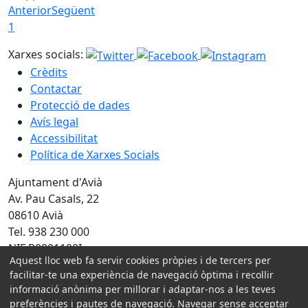
Anterior
Següent
1
Xarxes socials:
Crèdits
Contactar
Protecció de dades
Avís legal
Accessibilitat
Política de Xarxes Socials
Ajuntament d'Avià
Av. Pau Casals, 22
08610 Avià
Tel. 938 230 000
NIF P0801100I
Aquest lloc web fa servir cookies pròpies i de tercers per
Amb la col·laboració de:
facilitar-te una experiència de navegació òptima i recollir
informació anònima per millorar i adaptar-nos a les teves
preferències i pautes de navegació. Navegar sense acceptar