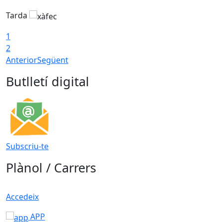
Tarda
T
1
2
Anterior
Següent
Butlletí digital
Subscriu-te
Plànol / Carrers
Accedeix
APP