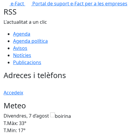
e-Fact
Portal de suport e-Fact per a les empreses
RSS
L'actualitat a un clic
Agenda
Agenda política
Avisos
Notícies
Publicacions
Adreces i telèfons
Accedeix
Meteo
Divendres, 7 d’agost
D
T.Màx: 33°
T
T.Min: 17°
T