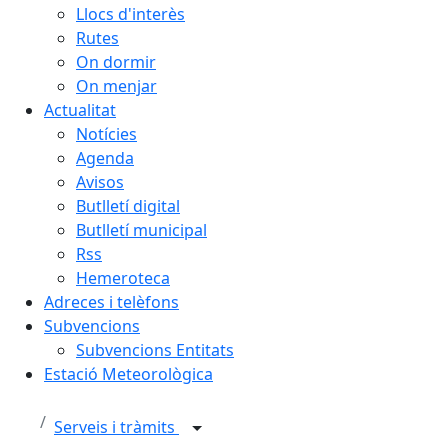
Llocs d'interès
Rutes
On dormir
On menjar
Actualitat
Notícies
Agenda
Avisos
Butlletí digital
Butlletí municipal
Rss
Hemeroteca
Adreces i telèfons
Subvencions
Subvencions Entitats
Estació Meteorològica
Serveis i tràmits