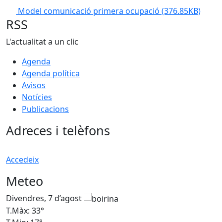
Model comunicació primera ocupació
(376.85KB)
RSS
L'actualitat a un clic
Agenda
Agenda política
Avisos
Notícies
Publicacions
Adreces i telèfons
Accedeix
Meteo
Divendres, 7 d’agost
D
T.Màx: 33°
T