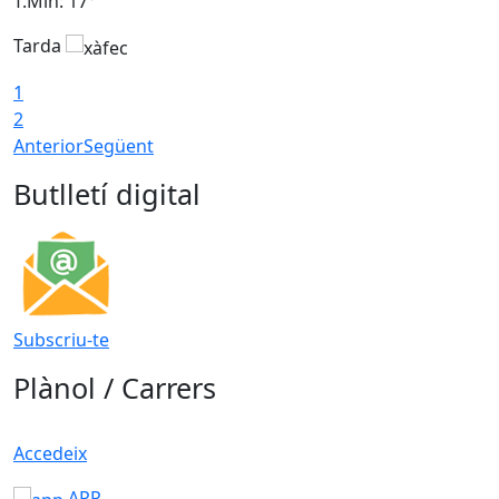
T.Min: 17°
T
Tarda
T
1
2
Anterior
Següent
Butlletí digital
Subscriu-te
Plànol / Carrers
Accedeix
APP