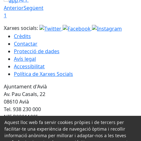
Anterior
Següent
1
Xarxes socials:
Crèdits
Contactar
Protecció de dades
Avís legal
Accessibilitat
Política de Xarxes Socials
Ajuntament d'Avià
Av. Pau Casals, 22
08610 Avià
Tel. 938 230 000
NIF P0801100I
Aquest lloc web fa servir cookies pròpies i de tercers per
Amb la col·laboració de:
facilitar-te una experiència de navegació òptima i recollir
informació anònima per millorar i adaptar-nos a les teves