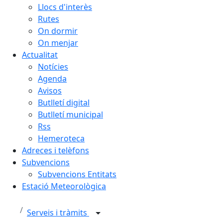
Llocs d'interès
Rutes
On dormir
On menjar
Actualitat
Notícies
Agenda
Avisos
Butlletí digital
Butlletí municipal
Rss
Hemeroteca
Adreces i telèfons
Subvencions
Subvencions Entitats
Estació Meteorològica
Serveis i tràmits