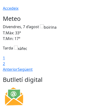
Accedeix
Meteo
Divendres, 7 d’agost
D
T.Màx: 33°
T
T.Min: 17°
T
Tarda
T
1
2
Anterior
Següent
Butlletí digital