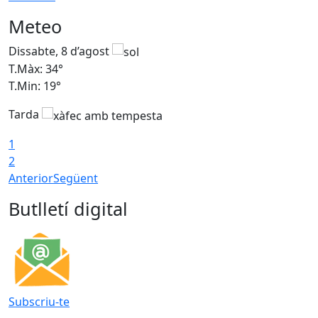
Meteo
Dissabte, 8 d’agost
D
T.Màx: 34°
T
T.Min: 19°
T
Tarda
T
1
2
Anterior
Següent
Butlletí digital
Subscriu-te