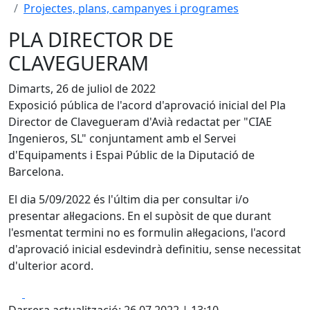
Projectes, plans, campanyes i programes
PLA DIRECTOR DE
CLAVEGUERAM
Dimarts, 26 de juliol de 2022
Exposició pública de l'acord d'aprovació inicial del Pla
Director de Clavegueram d'Avià redactat per "CIAE
Ingenieros, SL" conjuntament amb el Servei
d'Equipaments i Espai Públic de la Diputació de
Barcelona.
El dia 5/09/2022 és l'últim dia per consultar i/o
presentar al·legacions. En el supòsit de que durant
l'esmentat termini no es formulin al·legacions, l'acord
d'aprovació inicial esdevindrà definitiu, sense necessitat
d'ulterior acord.
Facebook
X
Darrera actualització: 26.07.2022 | 13:10