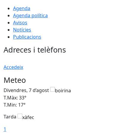
Agenda
Agenda política
Avisos
Notícies
Publicacions
Adreces i telèfons
Accedeix
Meteo
Divendres, 7 d’agost
D
T.Màx: 33°
T
T.Min: 17°
T
Tarda
T
1