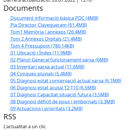
Documents
Document informació bàsica PDC
(4MB)
Pla Director Clavegueram
(61.4MB)
Tom1 Memòria i annexos
(26.4MB)
Tom 2 Annexos Digitals
(21.4MB)
Tom 4 Pressupost
(780.14KB)
01 Ubicació i Índex
(11.9MB)
02 Plànol General funcionament xarxa
(6MB)
03 Inventari xarxa actual
(11.6MB)
04 Conques pluvials
(5.4MB)
05 Diagnosi estat conservació actual xarxa
(6.1MB)
06 Diagnosi estat acutal T2-T10
(6.5MB)
07 Diagnosi Capacitat situació futura
(3.5MB)
08 Diagnosi dèficit de pous i embornals
(3.3MB)
09 Actuacions i prioritats
(3.2MB)
RSS
L'actualitat a un clic