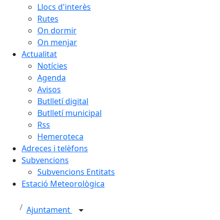
Llocs d'interès
Rutes
On dormir
On menjar
Actualitat
Notícies
Agenda
Avisos
Butlletí digital
Butlletí municipal
Rss
Hemeroteca
Adreces i telèfons
Subvencions
Subvencions Entitats
Estació Meteorològica
Ajuntament