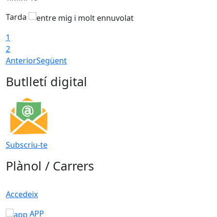
Tarda
T
1
2
Anterior
Següent
Butlletí digital
Subscriu-te
Plànol / Carrers
Accedeix
APP