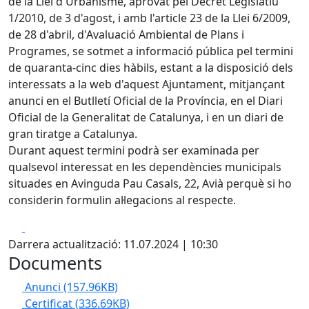
de la Llei d'Urbanisme, aprovat pel Decret Legislatiu
1/2010, de 3 d'agost, i amb l'article 23 de la Llei 6/2009,
de 28 d'abril, d'Avaluació Ambiental de Plans i
Programes, se sotmet a informació pública pel termini
de quaranta-cinc dies hàbils, estant a la disposició dels
interessats a la web d'aquest Ajuntament, mitjançant
anunci en el Butlletí Oficial de la Província, en el Diari
Oficial de la Generalitat de Catalunya, i en un diari de
gran tiratge a Catalunya.
Durant aquest termini podrà ser examinada per
qualsevol interessat en les dependències municipals
situades en Avinguda Pau Casals, 22, Avià perquè si ho
considerin formulin al·legacions al respecte.
Facebook
X
Darrera actualització: 11.07.2024 | 10:30
Documents
Anunci
(157.96KB)
Certificat
(336.69KB)