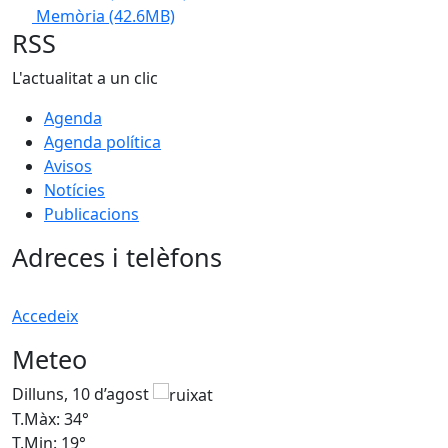
Memòria
(42.6MB)
RSS
L'actualitat a un clic
Agenda
Agenda política
Avisos
Notícies
Publicacions
Adreces i telèfons
Accedeix
Meteo
Dilluns, 10 d’agost
D
T.Màx: 34°
T
T.Min: 19°
T