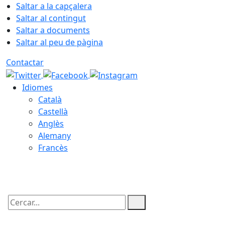
Saltar a la capçalera
Saltar al contingut
Saltar a documents
Saltar al peu de pàgina
Contactar
Idiomes
Català
Castellà
Anglès
Alemany
Francès
09.08.2026 | 14:04
Cercar: