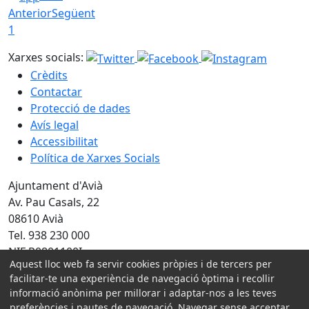
Anterior
Següent
1
Xarxes socials:
Crèdits
Contactar
Protecció de dades
Avís legal
Accessibilitat
Política de Xarxes Socials
Ajuntament d'Avià
Av. Pau Casals, 22
08610 Avià
Tel. 938 230 000
NIF P0801100I
Aquest lloc web fa servir cookies pròpies i de tercers per
Amb la col·laboració de:
facilitar-te una experiència de navegació òptima i recollir
informació anònima per millorar i adaptar-nos a les teves
preferències i pautes de navegació. Navegar sense acceptar