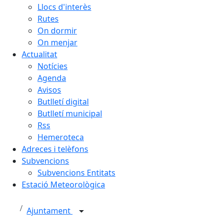
Llocs d'interès
Rutes
On dormir
On menjar
Actualitat
Notícies
Agenda
Avisos
Butlletí digital
Butlletí municipal
Rss
Hemeroteca
Adreces i telèfons
Subvencions
Subvencions Entitats
Estació Meteorològica
Ajuntament