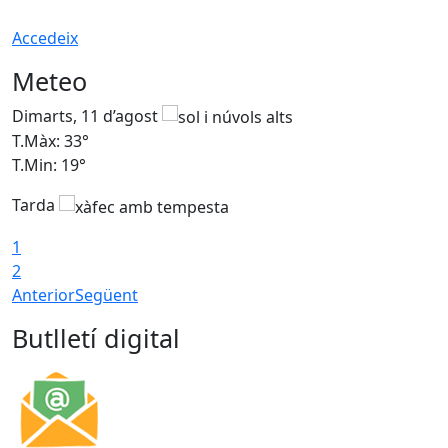
Accedeix
Meteo
Dimarts, 11 d’agost
D
T.Màx: 33°
T
T.Min: 19°
T
Tarda
T
1
2
Anterior
Següent
Butlletí digital