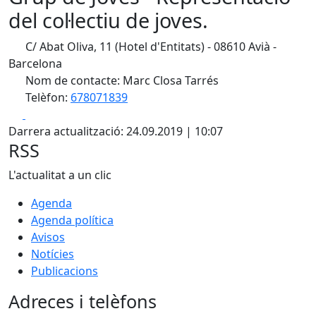
del col·lectiu de joves.
C/ Abat Oliva, 11 (Hotel d'Entitats) - 08610 Avià -
Barcelona
Nom de contacte: Marc Closa Tarrés
Telèfon:
678071839
Facebook
X
Darrera actualització: 24.09.2019 | 10:07
RSS
L'actualitat a un clic
Agenda
Agenda política
Avisos
Notícies
Publicacions
Adreces i telèfons