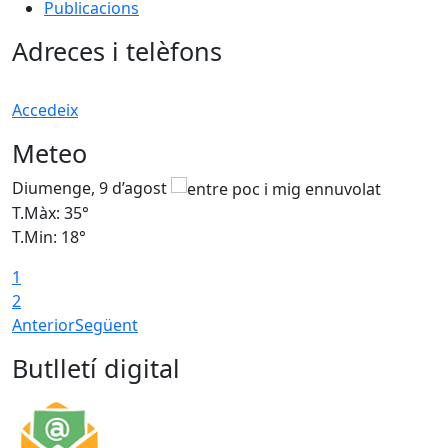
Publicacions
Adreces i telèfons
Accedeix
Meteo
Diumenge, 9 d’agost
D
T.Màx: 35°
T
T.Min: 18°
T
1
T
2
Anterior
Següent
Butlletí digital