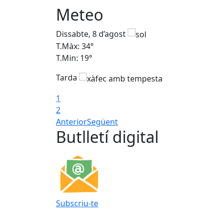
Meteo
Dissabte, 8 d’agost
T.Màx: 34°
T.Min: 19°
Tarda
1
2
Anterior
Següent
Butlletí digital
Subscriu-te