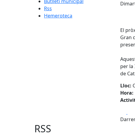
Butlletí municipal
Dimart
Rss
Hemeroteca
El prò
Gran d
presen
Aquest
per la
de Cat
Lloc:
C
Hora:
Activ
Fa
Darrer
RSS