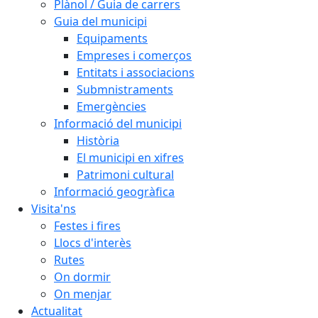
Plànol / Guia de carrers
Guia del municipi
Equipaments
Empreses i comerços
Entitats i associacions
Submnistraments
Emergències
Informació del municipi
Història
El municipi en xifres
Patrimoni cultural
Informació geogràfica
Visita'ns
Festes i fires
Llocs d'interès
Rutes
On dormir
On menjar
Actualitat