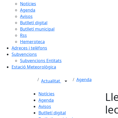
Notícies
Agenda
Avisos
Butlletí digital
Butlletí municipal
Rss
Hemeroteca
Adreces i telèfons
Subvencions
Subvencions Entitats
Estació Meteorològica
Agenda
Actualitat
Ll
Notícies
Agenda
le
Avisos
Butlletí digital