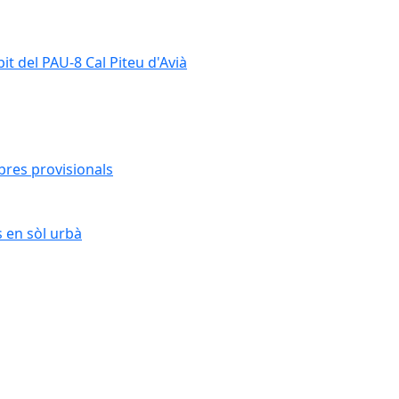
it del PAU-8 Cal Piteu d'Avià
bres provisionals
s en sòl urbà