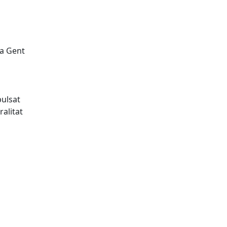
la Gent
pulsat
ralitat