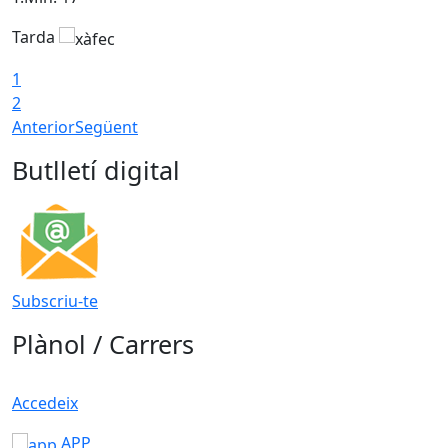
Tarda
T
1
2
Anterior
Següent
Butlletí digital
Subscriu-te
Plànol / Carrers
Accedeix
APP