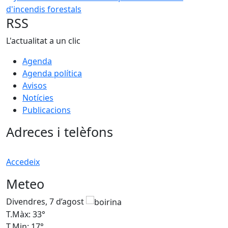
RSS
L'actualitat a un clic
Agenda
Agenda política
Avisos
Notícies
Publicacions
Adreces i telèfons
Accedeix
Meteo
Divendres, 7 d’agost
D
T.Màx: 33°
T
T.Min: 17°
T