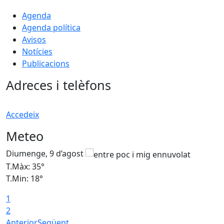
Agenda
Agenda política
Avisos
Notícies
Publicacions
Adreces i telèfons
Accedeix
Meteo
Diumenge, 9 d’agost
D
T.Màx: 35°
T
T.Min: 18°
T
1
T
2
Anterior
Següent