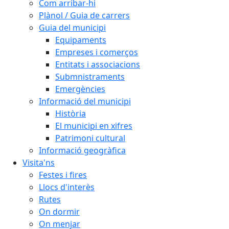
Com arribar-hi
Plànol / Guia de carrers
Guia del municipi
Equipaments
Empreses i comerços
Entitats i associacions
Submnistraments
Emergències
Informació del municipi
Història
El municipi en xifres
Patrimoni cultural
Informació geogràfica
Visita'ns
Festes i fires
Llocs d'interès
Rutes
On dormir
On menjar