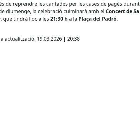
s de reprendre les cantades per les cases de pagès durant
de diumenge, la celebració culminarà amb el
Concert de S
r
, que tindrà lloc a les
21:30 h
a la
Plaça del Padró
.
cebook
X
a actualització: 19.03.2026 | 20:38