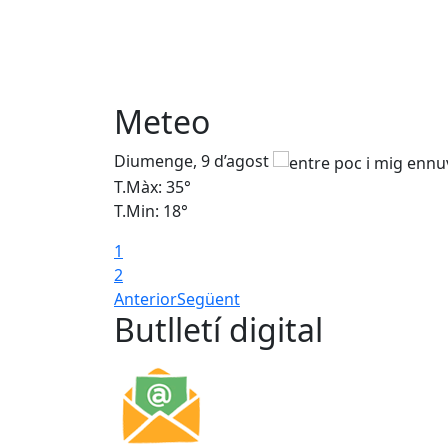
Meteo
Diumenge, 9 d’agost
T.Màx: 35°
T.Min: 18°
1
2
Anterior
Següent
Butlletí digital