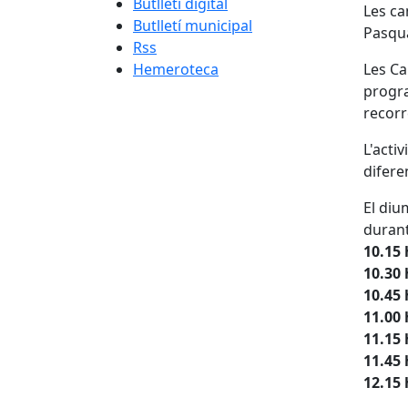
Butlletí digital
Les ca
Butlletí municipal
Pasqu
Rss
Hemeroteca
Les Ca
progra
recorr
L'activ
difere
El diu
durant
10.15 
10.30 
10.45 
11.00 
11.15 
11.45 
12.15 