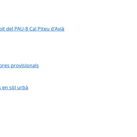
it del PAU-8 Cal Piteu d'Avià
bres provisionals
s en sòl urbà