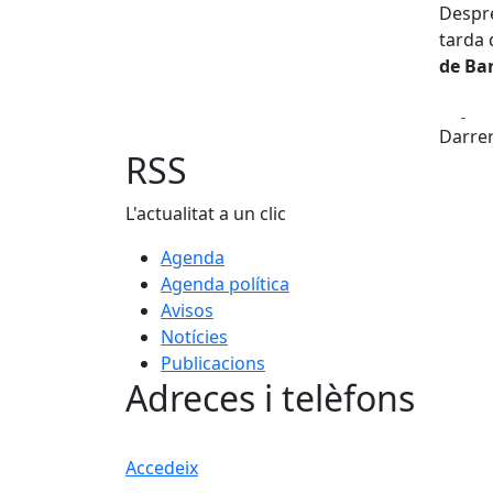
Despré
tarda 
de Ba
Fa
Darrer
RSS
L'actualitat a un clic
Agenda
Agenda política
Avisos
Notícies
Publicacions
Adreces i telèfons
Accedeix