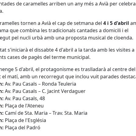
ntades de caramelles arriben un any més a Avià per celebra
a.
ramelles tornen a Avià el cap de setmana del
4 i 5 d'abril
am
ma que combina les tradicionals cantades a domicili i el
egut pel nucli urbà amb una proposta musical de cloenda
.
itat s'iniciarà el dissabte 4 d'abril a la tarda amb les visites a 
nts cases de pagès del terme municipal
.
menge 5 d'abril, el protagonisme es traslladarà al centre de
 el matí, amb un recorregut que inclou vuit parades destac
h:
Av.
Pau Casals – Ronda Teuleria
h:
Av.
Pau Casals – C. Jacint Verdaguer
h:
Av.
Pau Casals, 48
h:
Plaça de l'Ateneu
h:
Camí de Sta. Maria – Trav. Sta.
Maria
h:
Plaça de l'Església
h:
Plaça del Padró