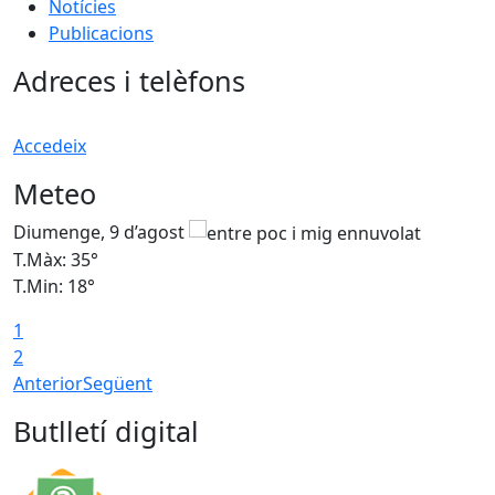
Notícies
Publicacions
Adreces i telèfons
Accedeix
Meteo
Diumenge, 9 d’agost
D
T.Màx: 35°
T
T.Min: 18°
T
1
T
2
Anterior
Següent
Butlletí digital