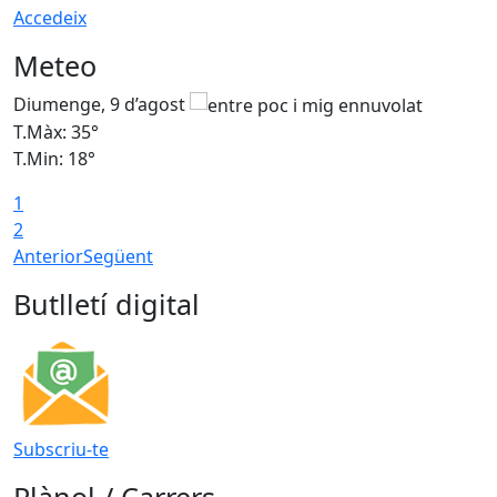
Accedeix
Meteo
Diumenge, 9 d’agost
D
T.Màx: 35°
T
T.Min: 18°
T
1
T
2
Anterior
Següent
Butlletí digital
Subscriu-te