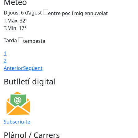
Meteo
Dijous, 6 d’agost
D
T.Màx: 32°
T
T.Min: 17°
T
Tarda
T
1
2
Anterior
Següent
Butlletí digital
Subscriu-te
Plànol / Carrers