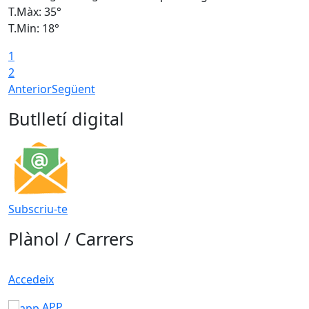
T.Màx: 35°
T
T.Min: 18°
T
1
T
2
Anterior
Següent
Butlletí digital
Subscriu-te
Plànol / Carrers
Accedeix
APP