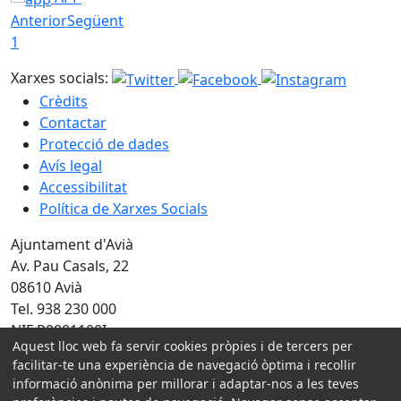
Anterior
Següent
1
Xarxes socials:
Crèdits
Contactar
Protecció de dades
Avís legal
Accessibilitat
Política de Xarxes Socials
Ajuntament d'Avià
Av. Pau Casals, 22
08610 Avià
Tel. 938 230 000
NIF P0801100I
Aquest lloc web fa servir cookies pròpies i de tercers per
facilitar-te una experiència de navegació òptima i recollir
Amb la col·laboració de:
informació anònima per millorar i adaptar-nos a les teves