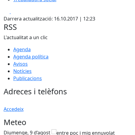
Facebook
X
Darrera actualització: 16.10.2017 | 12:23
RSS
L'actualitat a un clic
Agenda
Agenda política
Avisos
Notícies
Publicacions
Adreces i telèfons
Accedeix
Meteo
Diumenge, 9 d’agost
D